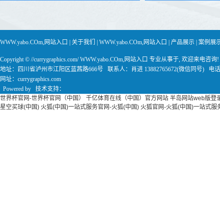
WWW.yabo.COm,网站入口
|
关于我们
|
WWW.yabo.COm,网站入口
|
产品展示
|
案例展
Copyright © //currygraphics.com/ WWW.yabo.COm,网站入口 专业从事于, 欢迎来电咨询!
地址：四川省泸州市江阳区蓝茜路666号 联系人：肖进 13882765672(微信同号) 电话：0830
网址：currygraphics.com
Powered by 技术支持：
世界杯官网-世界杯官网（中国）
千亿体育在线（中国）官方网站
半岛网站web版登录
星空买球(中国)
火狐(中国)一站式服务官网-火狐(中国)
火狐官网-火狐(中国)一站式服