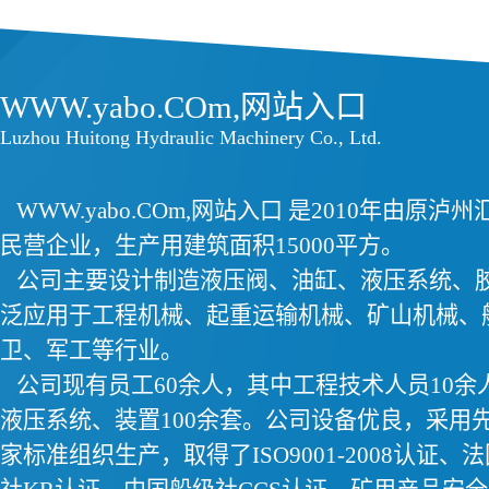
WWW.yabo.COm,网站入口
Luzhou Huitong Hydraulic Machinery Co., Ltd.
WWW.yabo.COm,网站入口 是2010年由原
民营企业，生产用建筑面积15000平方。
公司主要设计制造液压阀、油缸、液压系统、
泛应用于工程机械、起重运输机械、矿山机械、
卫、军工等行业。
公司现有员工60余人，其中工程技术人员10余
液压系统、装置100余套。公司设备优良，采用
家标准组织生产，取得了ISO9001-2008认证