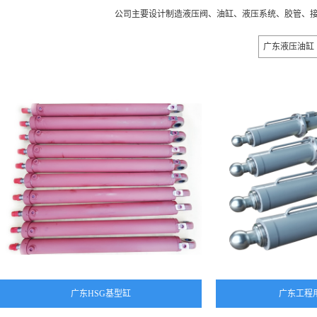
公司主要设计制造液压阀、油缸、液压系统、胶管、
广东液压油缸
广东HSG基型缸
广东工程