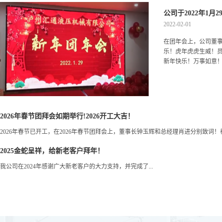
公司于2022年1月
2022-02-01
在团年会上，公司董
乐！虎年虎虎生威！
新年快乐！万事如意
2026年春节团拜会如期举行!2026开工大吉！
2026年春节已开工，在2026年春节团拜会上，董事长钟玉辉和总经理肖进分别致词！
2025金蛇呈祥，给新老客户拜年！
我公司在2024年感谢广大新老客户的大力支持，并完成了...