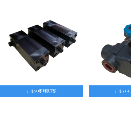
广东SO系列液压锁
广东YF-L