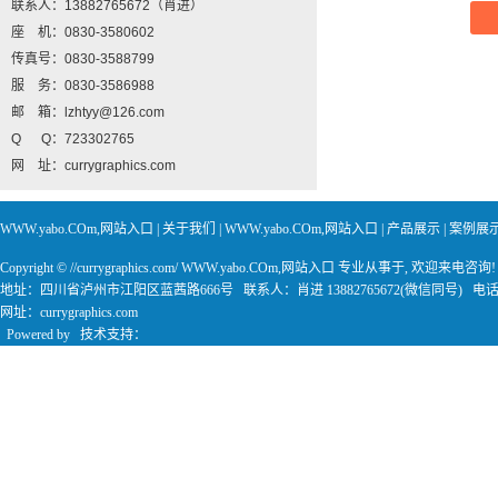
联系人：13882765672（肖进）
座 机：0830-3580602
传真号：0830-3588799
服 务：0830-3586988
邮 箱：lzhtyy@126.com
Q Q：723302765
网 址：currygraphics.com
WWW.yabo.COm,网站入口
|
关于我们
|
WWW.yabo.COm,网站入口
|
产品展示
|
案例展
Copyright © //currygraphics.com/ WWW.yabo.COm,网站入口 专业从事于, 欢迎来电咨询!
地址：四川省泸州市江阳区蓝茜路666号 联系人：肖进 13882765672(微信同号) 电话：0830
网址：currygraphics.com
Powered by 技术支持：