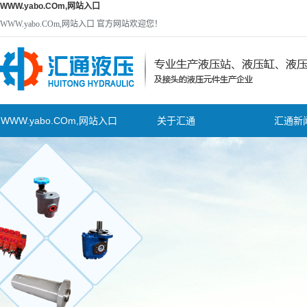
WWW.yabo.COm,网站入口
WWW.yabo.COm,网站入口 官方网站欢迎您！
WWW.yabo.COm,网站入口
关于汇通
汇通新
公司简介
WWW.yabo.COm
zhuanli证书
网站入口
行业新闻
资质证书
技术知识
营业执照