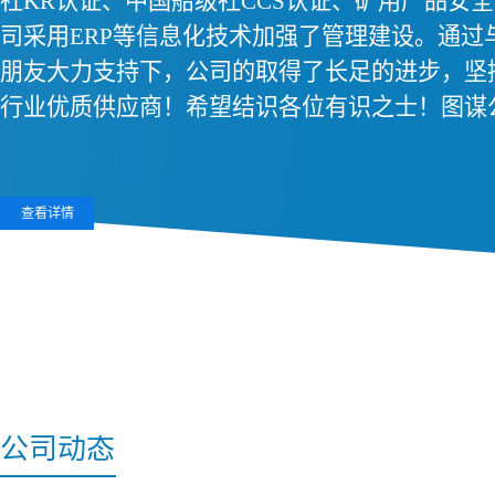
社KR认证、中国船级社CCS认证、矿用产品安
司采用ERP等信息化技术加强了管理建设。通过
朋友大力支持下，公司的取得了长足的进步，坚
行业优质供应商！希望结识各位有识之士！图谋
查看详情
公司动态