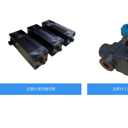
云南SO系列液压锁
云南YF-L