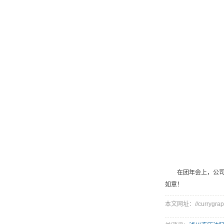
在团年会上，公
如意！
本文网址：//currygraphi