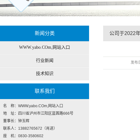
新闻分类
公司于2022
WWW.yabo.COm,网站入口
行业新闻
发布
技术知识
联系我们
名 称：WWW.yabo.COm,网站入口
地 址：四川省泸州市江阳区蓝茜路666号
董事长：钟玉辉
联系人：13882765672（肖进）
座 机：0830-3580602