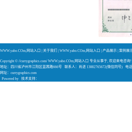
WWW.yabo.COm,网站入口
|
关于我们
|
WWW.yabo.COm,网站入口
|
产品展示
|
案例展
Copyright © //currygraphics.com/ WWW.yabo.COm,网站入口 专业从事于, 欢迎来电咨询!
地址：四川省泸州市江阳区蓝茜路666号 联系人：肖进 13882765672(微信同号) 电话：0830
网址：currygraphics.com
Powered by 技术支持：