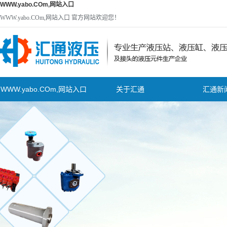
WWW.yabo.COm,网站入口
WWW.yabo.COm,网站入口 官方网站欢迎您！
WWW.yabo.COm,网站入口
关于汇通
汇通新
公司简介
WWW.yabo.COm
zhuanli证书
网站入口
行业新闻
资质证书
技术知识
营业执照