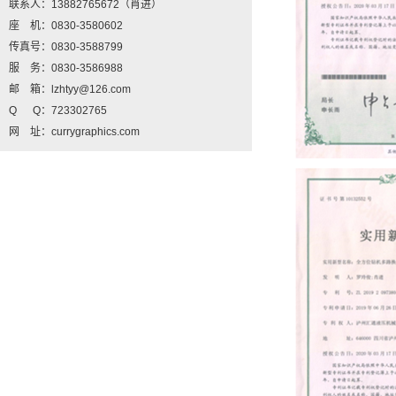
联系人：13882765672（肖进）
座 机：0830-3580602
传真号：0830-3588799
服 务：0830-3586988
邮 箱：lzhtyy@126.com
Q Q：723302765
网 址：currygraphics.com