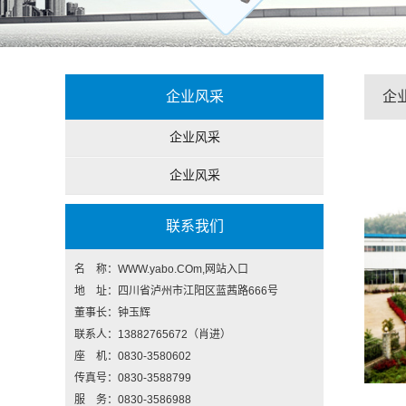
企业风采
企
企业风采
企业风采
联系我们
名 称：WWW.yabo.COm,网站入口
地 址：四川省泸州市江阳区蓝茜路666号
董事长：钟玉辉
联系人：13882765672（肖进）
座 机：0830-3580602
传真号：0830-3588799
服 务：0830-3586988