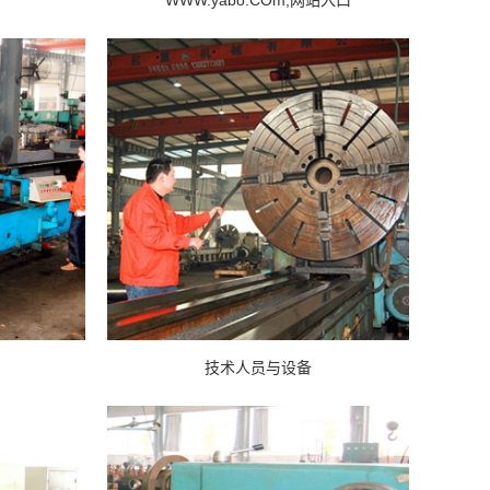
WWW.yabo.COm,网站入口
技术人员与设备