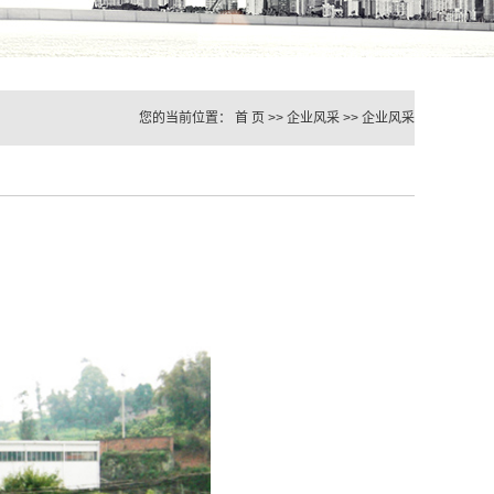
您的当前位置：
首 页
>>
企业风采
>>
企业风采