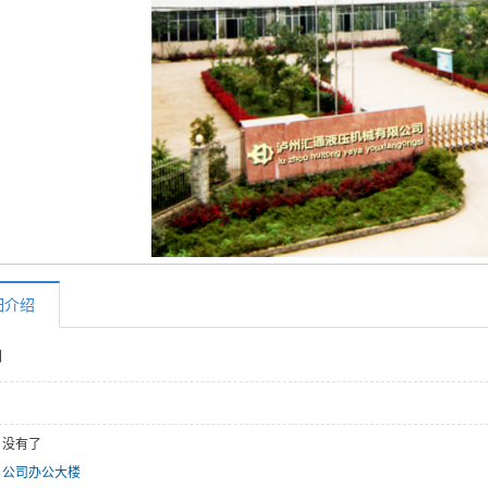
细介绍
门
：
：没有了
：
公司办公大楼