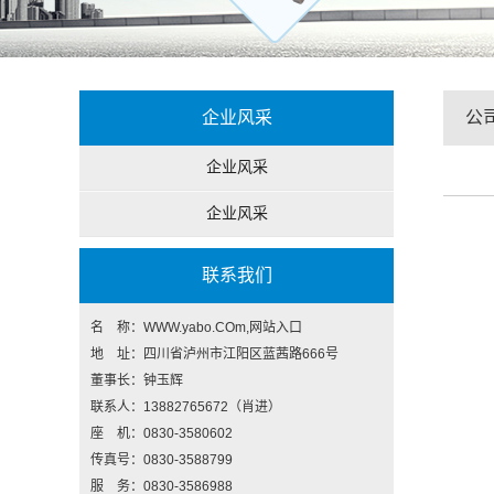
企业风采
公
企业风采
企业风采
联系我们
名 称：WWW.yabo.COm,网站入口
地 址：四川省泸州市江阳区蓝茜路666号
董事长：钟玉辉
联系人：13882765672（肖进）
座 机：0830-3580602
传真号：0830-3588799
服 务：0830-3586988