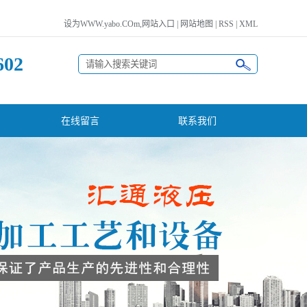
设为WWW.yabo.COm,网站入口
|
网站地图
|
RSS
|
XML
602
在线留言
联系我们