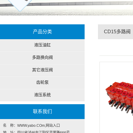
产品分类
CD15多路阀
液压油缸
多路换向阀
其它液压阀
齿轮泵
液压系统
联系我们
名 称：WWW.yabo.COm,网站入口
地 址：四川省泸州市江阳区蓝茜路666号