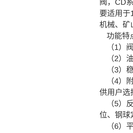
阀，CD
要适用于
机械、矿
功能特
（1）
（2）
（3）
（4）
供用户选
（5）
位、钢球
（6）