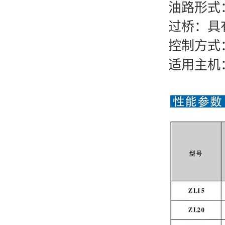
油路形式
过桥：具
控制方式
适用主机